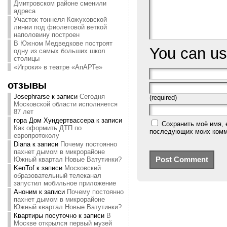
Дмитровском районе сменили
адреса
Участок тоннеля Кожуховской
линии под фиолетовой веткой
наполовину построен
В Южном Медведкове построят
You can u
одну из самых больших школ
столицы
«Игроки» в театре «АпАРТе»
отзывы
Josephrarse
к записи
Сегодня
(required)
Московской области исполняется
87 лет
гора Дом Хундертвассера
к записи
Сохранить моё имя, 
Как оформить ДТП по
последующих моих комм
европротоколу
Diana
к записи
Почему постоянно
пахнет дымом в микрорайоне
Южный квартал Новые Ватутинки?
KenTof
к записи
Московский
образовательный телеканал
запустил мобильное приложение
Аноним
к записи
Почему постоянно
пахнет дымом в микрорайоне
Южный квартал Новые Ватутинки?
Квартиры посуточно
к записи
В
Москве открылся первый музей