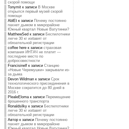
скорой помощи
Tonymit
к записи
В Москве
открылся первый музей скорой
помощи
AblEt
к записи
Почему постоянно
пахнет дымом в микрорайоне
Южный квартал Новые Ватутинки?
MatthewSed
к записи
Беспилотники
легче 30 кг избавят от
обязательной регистрации
coffee here
к записи
страховая
компания ИНТАЧ не платит —
последнее место по
добросовестности
Francisinelf
к записи
Станцию
«Новые Черемушки» закрывали из-
за дыма
Devon Wildman
к записи
Срок
технологического присоединения в
Москве сократится до 80 дней в
2016 г.
PlealeEloma
к записи
Перемещение
брошенного транспорта
Ronaldsilky
к записи
Беспилотники
легче 30 кг избавят от
обязательной регистрации
Автор
к записи
Почему постоянно
пахнет дымом в микрорайоне
Южный квартал Новые Ватутинки?