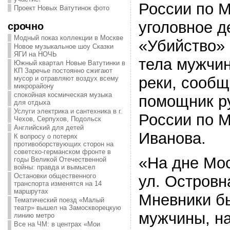
России по М
Проект Новых Ватутинок фото
уголовное д
срочно
Модный показ коллекции в Москве
«Убийство»
Новое музыкальное шоу Сказки
ЯГИ на НОЧЬ
тела мужчи
Южный квартал Новые Ватутинки в
КП Заречье постоянно сжигают
реки, сооб
мусор и отравляют воздух всему
микрорайону
спокойная космическая музыка
помощник р
для отдыха
Услуги электрика и сантехника в г.
России по 
Чехов, Серпухов, Подольск
Английский для детей
Иванова.
К вопросу о потерях
противоборствующих сторон на
советско-германском фронте в
«На дне Мос
годы Великой Отечественной
войны: правда и вымысел
Остановки общественного
ул. Островн
транспорта изменятся на 14
маршрутах
Мневники б
Тематический поезд «Малый
театр» вышел на Замоскворецкую
мужчины, на
линию метро
Все на ЧМ: в центрах «Мои