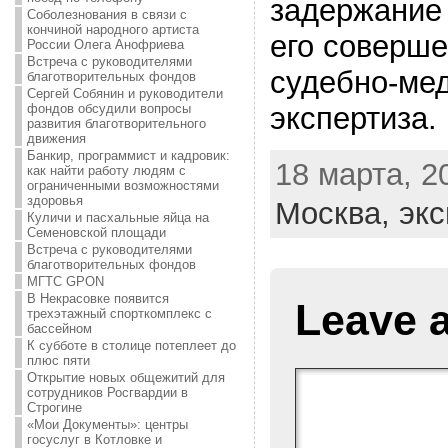
задержание 
Соболезнования в связи с
кончиной народного артиста
его соверш
России Олега Анофриева
Встреча с руководителями
судебно-ме
благотворительных фондов
Сергей Собянин и руководители
фондов обсудили вопросы
экспертиза.
развития благотворительного
движения
Банкир, программист и кадровик:
18 марта, 20
как найти работу людям с
ограниченными возможностями
здоровья
Москва,
экс
Куличи и пасхальные яйца на
Семеновской площади
Встреча с руководителями
благотворительных фондов
МГТС GPON
В Некрасовке появится
Leave 
трехэтажный спорткомплекс с
бассейном
К субботе в столице потеплеет до
плюс пяти
Открытие новых общежитий для
сотрудников Росгвардии в
Строгине
«Мои Документы»: центры
госуслуг в Котловке и