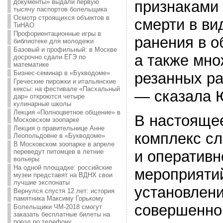
документы» выдали первую
признаками
тысячу паспортов болельщика
Осмотр строящихся объектов в
смерти в ви
ТиНАО
Профориентационные игры в
ранения в о
библиотеке для молодежи
Базовый и профильный: в Москве
а также мн
досрочно сдали ЕГЭ по
математике
Бизнес-семинар в «Букводоме»
резанных ра
Греческие пирожки и итальянские
кексы: на фестивале «Пасхальный
— сказала 
дар» откроются четыре
кулинарные школы
Лекция «Полноцветное общение» в
В настояще
Московском зоопарке
Лекция о правительнице Анне
комплекс с
Леопольдовне в «Букводоме»
В Московском зоопарке в апреле
переведут питомцев в летние
и оперативн
вольеры
На одной площадке: российские
мероприяти
музеи представят на ВДНХ свои
лучшие экспонаты
установлени
Вернулся спустя 12 лет: история
памятника Максиму Горькому
совершенно
Болельщики ЧМ-2018 смогут
заказать бесплатные билеты на
поезд по телефону