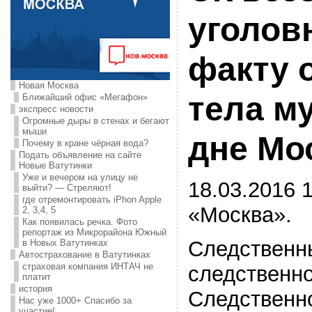
уголов
факту 
Новая Москва
тела м
Ближайший офис «Мегафон»
экспресс новости
Огромные дыры в стенах и бегают
мыши
дне Мо
Почему в кране чёрная вода?
Подать объявление на сайте
Новые Ватутинки
Уже и вечером на улицу не
18.03.2016 1
выйти? — Стреляют!
где отремонтировать iPhon Apple
«Москва».
2, 3,4, 5
Как появилась речка. Фото
репортаж из Микрорайона Южный
Следственн
в Новых Ватутинках
Автострахование в Ватутинках
страховая компания ИНТАЧ не
следственно
платит
история
Следственно
Нас уже 1000+ Спасибо за
участие!