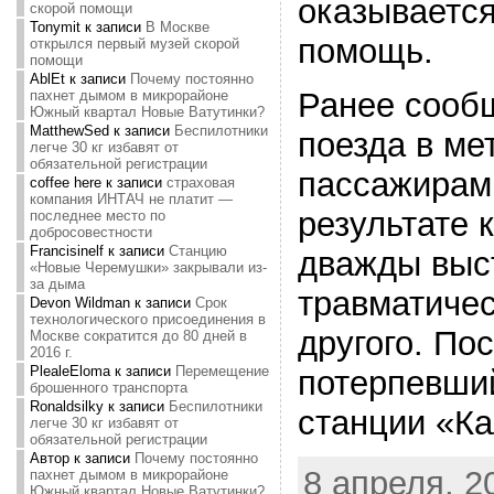
оказываетс
скорой помощи
Tonymit
к записи
В Москве
помощь.
открылся первый музей скорой
помощи
AblEt
к записи
Почему постоянно
Ранее сообщ
пахнет дымом в микрорайоне
Южный квартал Новые Ватутинки?
MatthewSed
к записи
Беспилотники
поезда в ме
легче 30 кг избавят от
обязательной регистрации
пассажирами
coffee here
к записи
страховая
компания ИНТАЧ не платит —
результате 
последнее место по
добросовестности
Francisinelf
к записи
Станцию
дважды выс
«Новые Черемушки» закрывали из-
за дыма
травматичес
Devon Wildman
к записи
Срок
технологического присоединения в
другого. По
Москве сократится до 80 дней в
2016 г.
PlealeEloma
к записи
Перемещение
потерпевший
брошенного транспорта
Ronaldsilky
к записи
Беспилотники
станции «Ка
легче 30 кг избавят от
обязательной регистрации
Автор
к записи
Почему постоянно
8 апреля, 20
пахнет дымом в микрорайоне
Южный квартал Новые Ватутинки?