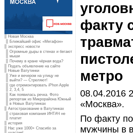
уголов
факту 
Новая Москва
травма
Ближайший офис «Мегафон»
экспресс новости
Огромные дыры в стенах и бегают
пистол
мыши
Почему в кране чёрная вода?
Подать объявление на сайте
метро
Новые Ватутинки
Уже и вечером на улицу не
выйти? — Стреляют!
где отремонтировать iPhon Apple
2, 3,4, 5
08.04.2016 2
Как появилась речка. Фото
репортаж из Микрорайона Южный
«Москва».
в Новых Ватутинках
Автострахование в Ватутинках
страховая компания ИНТАЧ не
По факту по
платит
история
мужчины в в
Нас уже 1000+ Спасибо за
участие!