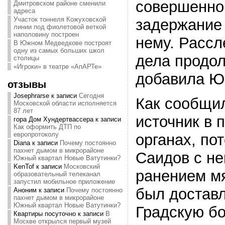
совершенно
Дмитровском районе сменили
адреса
Участок тоннеля Кожуховской
задержание 
линии под фиолетовой веткой
наполовину построен
нему. Рассл
В Южном Медведкове построят
одну из самых больших школ
дела продо
столицы
«Игроки» в театре «АпАРТе»
добавила Ю
отзывы
Josephrarse
к записи
Сегодня
Как сообщил
Московской области исполняется
87 лет
источник в 
гора Дом Хундертвассера
к записи
Как оформить ДТП по
европротоколу
органах, п
Diana
к записи
Почему постоянно
пахнет дымом в микрорайоне
Саидов с н
Южный квартал Новые Ватутинки?
KenTof
к записи
Московский
ранением мя
образовательный телеканал
запустил мобильное приложение
был достав
Аноним
к записи
Почему постоянно
пахнет дымом в микрорайоне
Южный квартал Новые Ватутинки?
Градскую бо
Квартиры посуточно
к записи
В
Москве открылся первый музей