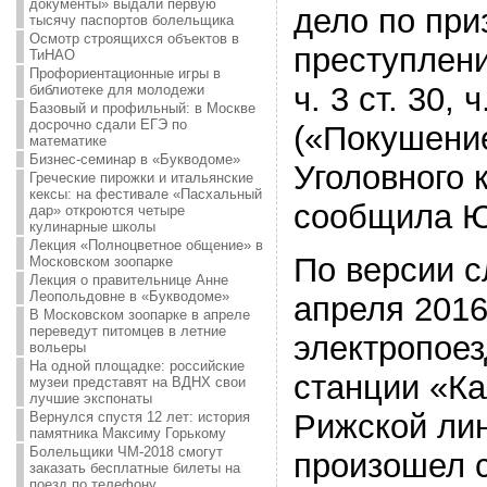
документы» выдали первую
дело по при
тысячу паспортов болельщика
Осмотр строящихся объектов в
преступлени
ТиНАО
Профориентационные игры в
ч. 3 ст. 30, ч
библиотеке для молодежи
Базовый и профильный: в Москве
досрочно сдали ЕГЭ по
(«Покушение
математике
Бизнес-семинар в «Букводоме»
Уголовного 
Греческие пирожки и итальянские
кексы: на фестивале «Пасхальный
сообщила Ю
дар» откроются четыре
кулинарные школы
Лекция «Полноцветное общение» в
По версии с
Московском зоопарке
Лекция о правительнице Анне
Леопольдовне в «Букводоме»
апреля 2016 
В Московском зоопарке в апреле
переведут питомцев в летние
электропоез
вольеры
На одной площадке: российские
станции «К
музеи представят на ВДНХ свои
лучшие экспонаты
Рижской лин
Вернулся спустя 12 лет: история
памятника Максиму Горькому
Болельщики ЧМ-2018 смогут
произошел 
заказать бесплатные билеты на
поезд по телефону