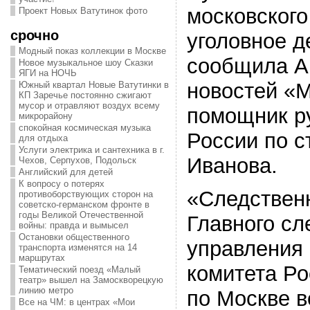
московского
Проект Новых Ватутинок фото
срочно
уголовное д
Модный показ коллекции в Москве
сообщила Аг
Новое музыкальное шоу Сказки
ЯГИ на НОЧЬ
новостей «
Южный квартал Новые Ватутинки в
КП Заречье постоянно сжигают
мусор и отравляют воздух всему
помощник р
микрорайону
спокойная космическая музыка
России по 
для отдыха
Услуги электрика и сантехника в г.
Иванова.
Чехов, Серпухов, Подольск
Английский для детей
К вопросу о потерях
«Следствен
противоборствующих сторон на
советско-германском фронте в
годы Великой Отечественной
Главного сл
войны: правда и вымысел
Остановки общественного
управления
транспорта изменятся на 14
маршрутах
комитета Р
Тематический поезд «Малый
театр» вышел на Замоскворецкую
линию метро
по Москве в
Все на ЧМ: в центрах «Мои