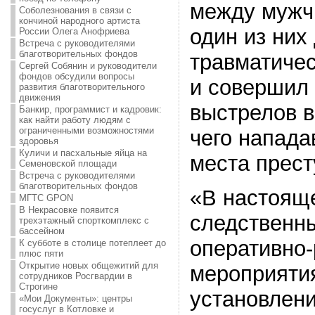
между мужчи
Соболезнования в связи с
кончиной народного артиста
один из них
России Олега Анофриева
Встреча с руководителями
благотворительных фондов
травматичес
Сергей Собянин и руководители
фондов обсудили вопросы
и совершил 
развития благотворительного
движения
выстрелов в
Банкир, программист и кадровик:
как найти работу людям с
ограниченными возможностями
чего напада
здоровья
Куличи и пасхальные яйца на
места прест
Семеновской площади
Встреча с руководителями
благотворительных фондов
«В настоящ
МГТС GPON
В Некрасовке появится
следственны
трехэтажный спорткомплекс с
бассейном
оперативно
К субботе в столице потеплеет до
плюс пяти
Открытие новых общежитий для
мероприяти
сотрудников Росгвардии в
Строгине
установлени
«Мои Документы»: центры
госуслуг в Котловке и