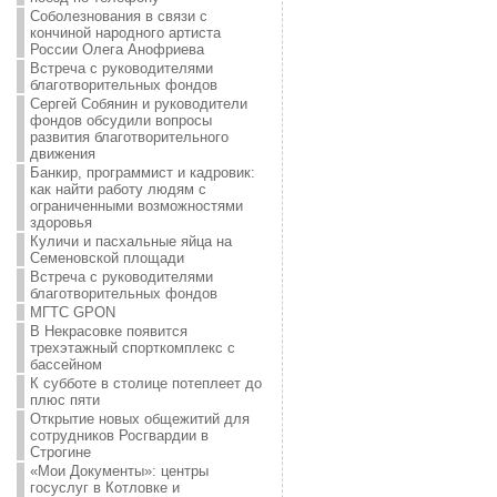
Соболезнования в связи с
кончиной народного артиста
России Олега Анофриева
Встреча с руководителями
благотворительных фондов
Сергей Собянин и руководители
фондов обсудили вопросы
развития благотворительного
движения
Банкир, программист и кадровик:
как найти работу людям с
ограниченными возможностями
здоровья
Куличи и пасхальные яйца на
Семеновской площади
Встреча с руководителями
благотворительных фондов
МГТС GPON
В Некрасовке появится
трехэтажный спорткомплекс с
бассейном
К субботе в столице потеплеет до
плюс пяти
Открытие новых общежитий для
сотрудников Росгвардии в
Строгине
«Мои Документы»: центры
госуслуг в Котловке и