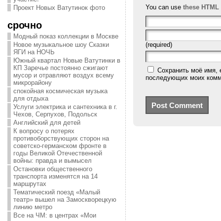
You can use
these HTML 
Проект Новых Ватутинок фото
срочно
Модный показ коллекции в Москве
Новое музыкальное шоу Сказки
(required)
ЯГИ на НОЧЬ
Южный квартал Новые Ватутинки в
КП Заречье постоянно сжигают
Сохранить моё имя, 
мусор и отравляют воздух всему
последующих моих комм
микрорайону
спокойная космическая музыка
для отдыха
Услуги электрика и сантехника в г.
Чехов, Серпухов, Подольск
Английский для детей
К вопросу о потерях
противоборствующих сторон на
советско-германском фронте в
годы Великой Отечественной
войны: правда и вымысел
Остановки общественного
транспорта изменятся на 14
маршрутах
Тематический поезд «Малый
театр» вышел на Замоскворецкую
линию метро
Все на ЧМ: в центрах «Мои