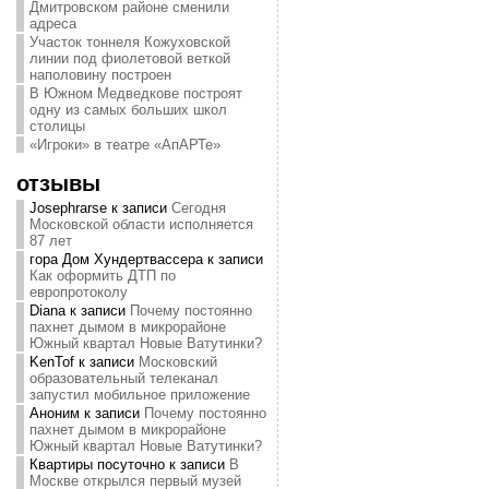
Дмитровском районе сменили
адреса
Участок тоннеля Кожуховской
линии под фиолетовой веткой
наполовину построен
В Южном Медведкове построят
одну из самых больших школ
столицы
«Игроки» в театре «АпАРТе»
отзывы
Josephrarse
к записи
Сегодня
Московской области исполняется
87 лет
гора Дом Хундертвассера
к записи
Как оформить ДТП по
европротоколу
Diana
к записи
Почему постоянно
пахнет дымом в микрорайоне
Южный квартал Новые Ватутинки?
KenTof
к записи
Московский
образовательный телеканал
запустил мобильное приложение
Аноним
к записи
Почему постоянно
пахнет дымом в микрорайоне
Южный квартал Новые Ватутинки?
Квартиры посуточно
к записи
В
Москве открылся первый музей