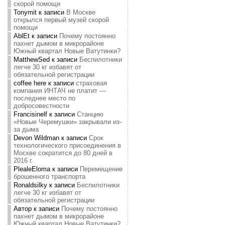
скорой помощи
Tonymit
к записи
В Москве
открылся первый музей скорой
помощи
AblEt
к записи
Почему постоянно
пахнет дымом в микрорайоне
Южный квартал Новые Ватутинки?
MatthewSed
к записи
Беспилотники
легче 30 кг избавят от
обязательной регистрации
coffee here
к записи
страховая
компания ИНТАЧ не платит —
последнее место по
добросовестности
Francisinelf
к записи
Станцию
«Новые Черемушки» закрывали из-
за дыма
Devon Wildman
к записи
Срок
технологического присоединения в
Москве сократится до 80 дней в
2016 г.
PlealeEloma
к записи
Перемещение
брошенного транспорта
Ronaldsilky
к записи
Беспилотники
легче 30 кг избавят от
обязательной регистрации
Автор
к записи
Почему постоянно
пахнет дымом в микрорайоне
Южный квартал Новые Ватутинки?