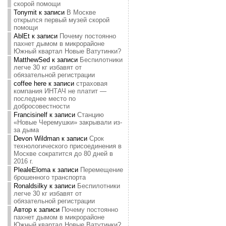
скорой помощи
Tonymit
к записи
В Москве
открылся первый музей скорой
помощи
AblEt
к записи
Почему постоянно
пахнет дымом в микрорайоне
Южный квартал Новые Ватутинки?
MatthewSed
к записи
Беспилотники
легче 30 кг избавят от
обязательной регистрации
coffee here
к записи
страховая
компания ИНТАЧ не платит —
последнее место по
добросовестности
Francisinelf
к записи
Станцию
«Новые Черемушки» закрывали из-
за дыма
Devon Wildman
к записи
Срок
технологического присоединения в
Москве сократится до 80 дней в
2016 г.
PlealeEloma
к записи
Перемещение
брошенного транспорта
Ronaldsilky
к записи
Беспилотники
легче 30 кг избавят от
обязательной регистрации
Автор
к записи
Почему постоянно
пахнет дымом в микрорайоне
Южный квартал Новые Ватутинки?