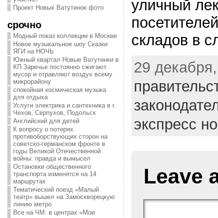
уличный лек
Проект Новых Ватутинок фото
посетителей
срочно
складов в с
Модный показ коллекции в Москве
Новое музыкальное шоу Сказки
ЯГИ на НОЧЬ
Южный квартал Новые Ватутинки в
29 декабря,
КП Заречье постоянно сжигают
мусор и отравляют воздух всему
правительс
микрорайону
спокойная космическая музыка
для отдыха
законодате
Услуги электрика и сантехника в г.
Чехов, Серпухов, Подольск
экспресс н
Английский для детей
К вопросу о потерях
противоборствующих сторон на
советско-германском фронте в
годы Великой Отечественной
войны: правда и вымысел
Остановки общественного
Leave 
транспорта изменятся на 14
маршрутах
Тематический поезд «Малый
театр» вышел на Замоскворецкую
линию метро
Все на ЧМ: в центрах «Мои