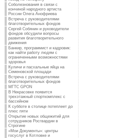
Соболезнования в связи с
кончиной народного артиста
России Олега Анофриева
Встреча с руководителями
благотворительных фондов
Сергей Собянин и руководители
фондов обсудили вопросы
развития благотворительного
движения
Банкир, программист и кадровик:
как найти работу людям с
ограниченными возможностями
здоровья
Куличи и пасхальные яйца на
Семеновской площади
Встреча с руководителями
благотворительных фондов
МГТС GPON
В Некрасовке появится
трехэтажный спорткомплекс с
бассейном
К субботе в столице потеплеет до
плюс пяти
Открытие новых общежитий для
сотрудников Росгвардии в
Строгине
«Мои Документы»: центры
госуслуг в Котловке и