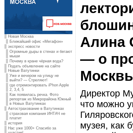
лектор
блошин
Новая Москва
Алина 
Ближайший офис «Мегафон»
экспресс новости
Огромные дыры в стенах и бегают
— о пр
мыши
Почему в кране чёрная вода?
Подать объявление на сайте
Москв
Новые Ватутинки
Уже и вечером на улицу не
выйти? — Стреляют!
где отремонтировать iPhon Apple
2, 3,4, 5
Директор М
Как появилась речка. Фото
репортаж из Микрорайона Южный
что можно у
в Новых Ватутинках
Автострахование в Ватутинках
Гиляровског
страховая компания ИНТАЧ не
платит
музея, как 
история
Нас уже 1000+ Спасибо за
участие!