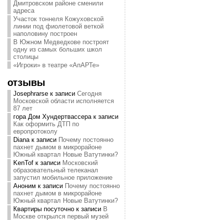
Дмитровском районе сменили
адреса
Участок тоннеля Кожуховской
линии под фиолетовой веткой
наполовину построен
В Южном Медведкове построят
одну из самых больших школ
столицы
«Игроки» в театре «АпАРТе»
отзывы
Josephrarse
к записи
Сегодня
Московской области исполняется
87 лет
гора Дом Хундертвассера
к записи
Как оформить ДТП по
европротоколу
Diana
к записи
Почему постоянно
пахнет дымом в микрорайоне
Южный квартал Новые Ватутинки?
KenTof
к записи
Московский
образовательный телеканал
запустил мобильное приложение
Аноним
к записи
Почему постоянно
пахнет дымом в микрорайоне
Южный квартал Новые Ватутинки?
Квартиры посуточно
к записи
В
Москве открылся первый музей