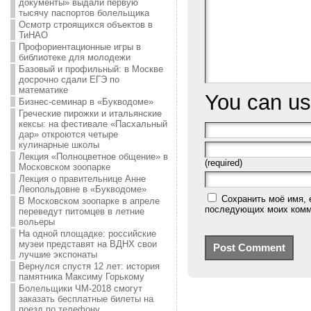
документы» выдали первую
тысячу паспортов болельщика
Осмотр строящихся объектов в
ТиНАО
Профориентационные игры в
библиотеке для молодежи
Базовый и профильный: в Москве
досрочно сдали ЕГЭ по
математике
You can u
Бизнес-семинар в «Букводоме»
Греческие пирожки и итальянские
кексы: на фестивале «Пасхальный
дар» откроются четыре
кулинарные школы
Лекция «Полноцветное общение» в
(required)
Московском зоопарке
Лекция о правительнице Анне
Леопольдовне в «Букводоме»
Сохранить моё имя, 
В Московском зоопарке в апреле
последующих моих комм
переведут питомцев в летние
вольеры
На одной площадке: российские
музеи представят на ВДНХ свои
лучшие экспонаты
Вернулся спустя 12 лет: история
памятника Максиму Горькому
Болельщики ЧМ-2018 смогут
заказать бесплатные билеты на
поезд по телефону