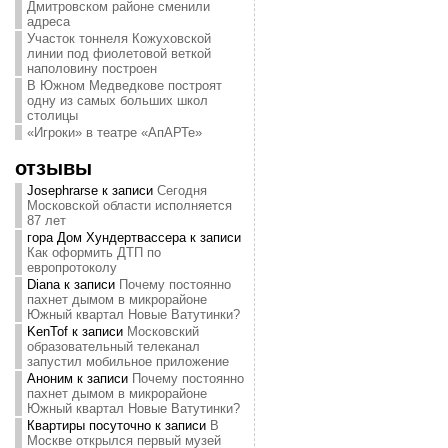
Дмитровском районе сменили
адреса
Участок тоннеля Кожуховской
линии под фиолетовой веткой
наполовину построен
В Южном Медведкове построят
одну из самых больших школ
столицы
«Игроки» в театре «АпАРТе»
отзывы
Josephrarse
к записи
Сегодня
Московской области исполняется
87 лет
гора Дом Хундертвассера
к записи
Как оформить ДТП по
европротоколу
Diana
к записи
Почему постоянно
пахнет дымом в микрорайоне
Южный квартал Новые Ватутинки?
KenTof
к записи
Московский
образовательный телеканал
запустил мобильное приложение
Аноним
к записи
Почему постоянно
пахнет дымом в микрорайоне
Южный квартал Новые Ватутинки?
Квартиры посуточно
к записи
В
Москве открылся первый музей