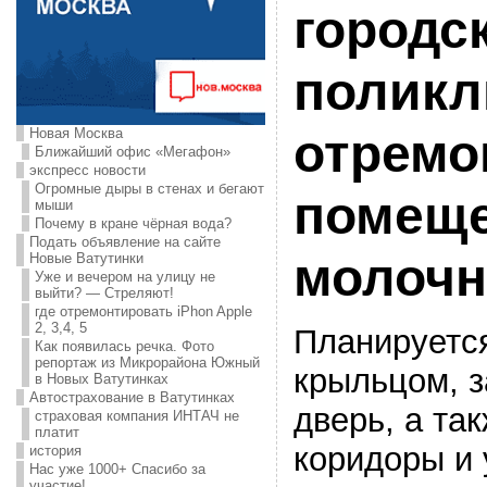
городс
поликл
Новая Москва
отремо
Ближайший офис «Мегафон»
экспресс новости
Огромные дыры в стенах и бегают
помещ
мыши
Почему в кране чёрная вода?
Подать объявление на сайте
молочн
Новые Ватутинки
Уже и вечером на улицу не
выйти? — Стреляют!
где отремонтировать iPhon Apple
2, 3,4, 5
Планируется
Как появилась речка. Фото
репортаж из Микрорайона Южный
крыльцом, 
в Новых Ватутинках
Автострахование в Ватутинках
дверь, а та
страховая компания ИНТАЧ не
платит
коридоры и 
история
Нас уже 1000+ Спасибо за
участие!