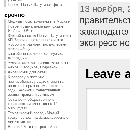
Проект Новых Ватутинок фото
13 ноября, 
срочно
правительс
Модный показ коллекции в Москве
Новое музыкальное шоу Сказки
законодате
ЯГИ на НОЧЬ
Южный квартал Новые Ватутинки в
экспресс н
КП Заречье постоянно сжигают
мусор и отравляют воздух всему
микрорайону
спокойная космическая музыка
для отдыха
Услуги электрика и сантехника в г.
Чехов, Серпухов, Подольск
Leave 
Английский для детей
К вопросу о потерях
противоборствующих сторон на
советско-германском фронте в
годы Великой Отечественной
войны: правда и вымысел
Остановки общественного
транспорта изменятся на 14
маршрутах
Тематический поезд «Малый
театр» вышел на Замоскворецкую
линию метро
Все на ЧМ: в центрах «Мои