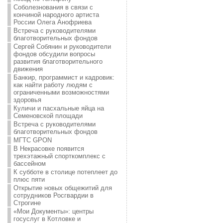
Соболезнования в связи с
кончиной народного артиста
России Олега Анофриева
Встреча с руководителями
благотворительных фондов
Сергей Собянин и руководители
фондов обсудили вопросы
развития благотворительного
движения
Банкир, программист и кадровик:
как найти работу людям с
ограниченными возможностями
здоровья
Куличи и пасхальные яйца на
Семеновской площади
Встреча с руководителями
благотворительных фондов
МГТС GPON
В Некрасовке появится
трехэтажный спорткомплекс с
бассейном
К субботе в столице потеплеет до
плюс пяти
Открытие новых общежитий для
сотрудников Росгвардии в
Строгине
«Мои Документы»: центры
госуслуг в Котловке и