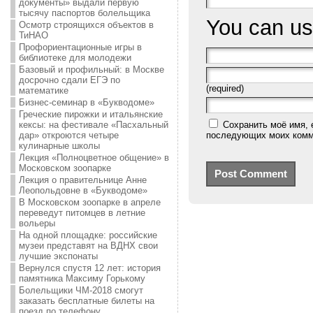
документы» выдали первую
тысячу паспортов болельщика
You can u
Осмотр строящихся объектов в
ТиНАО
Профориентационные игры в
библиотеке для молодежи
Базовый и профильный: в Москве
досрочно сдали ЕГЭ по
(required)
математике
Бизнес-семинар в «Букводоме»
Греческие пирожки и итальянские
Сохранить моё имя, 
кексы: на фестивале «Пасхальный
последующих моих комм
дар» откроются четыре
кулинарные школы
Лекция «Полноцветное общение» в
Московском зоопарке
Лекция о правительнице Анне
Леопольдовне в «Букводоме»
В Московском зоопарке в апреле
переведут питомцев в летние
вольеры
На одной площадке: российские
музеи представят на ВДНХ свои
лучшие экспонаты
Вернулся спустя 12 лет: история
памятника Максиму Горькому
Болельщики ЧМ-2018 смогут
заказать бесплатные билеты на
поезд по телефону