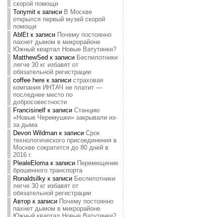
скорой помощи
Tonymit
к записи
В Москве
открылся первый музей скорой
помощи
AblEt
к записи
Почему постоянно
пахнет дымом в микрорайоне
Южный квартал Новые Ватутинки?
MatthewSed
к записи
Беспилотники
легче 30 кг избавят от
обязательной регистрации
coffee here
к записи
страховая
компания ИНТАЧ не платит —
последнее место по
добросовестности
Francisinelf
к записи
Станцию
«Новые Черемушки» закрывали из-
за дыма
Devon Wildman
к записи
Срок
технологического присоединения в
Москве сократится до 80 дней в
2016 г.
PlealeEloma
к записи
Перемещение
брошенного транспорта
Ronaldsilky
к записи
Беспилотники
легче 30 кг избавят от
обязательной регистрации
Автор
к записи
Почему постоянно
пахнет дымом в микрорайоне
Южный квартал Новые Ватутинки?