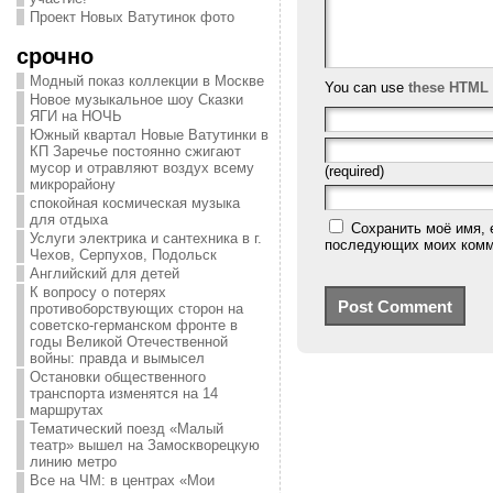
Проект Новых Ватутинок фото
срочно
Модный показ коллекции в Москве
You can use
these HTML 
Новое музыкальное шоу Сказки
ЯГИ на НОЧЬ
Южный квартал Новые Ватутинки в
КП Заречье постоянно сжигают
мусор и отравляют воздух всему
(required)
микрорайону
спокойная космическая музыка
для отдыха
Сохранить моё имя, 
Услуги электрика и сантехника в г.
последующих моих комм
Чехов, Серпухов, Подольск
Английский для детей
К вопросу о потерях
противоборствующих сторон на
советско-германском фронте в
годы Великой Отечественной
войны: правда и вымысел
Остановки общественного
транспорта изменятся на 14
маршрутах
Тематический поезд «Малый
театр» вышел на Замоскворецкую
линию метро
Все на ЧМ: в центрах «Мои