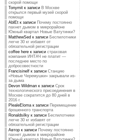
скорой помощи
Tonymit
к записи
В Москве
открылся первый музей скорой
помощи
AblEt
к записи
Почему постоянно
пахнет дымом в микрорайоне
Южный квартал Новые Ватутинки?
MatthewSed
к записи
Беспилотники
легче 30 кг избавят от
обязательной регистрации
coffee here
к записи
страховая
компания ИНТАЧ не платит —
последнее место по
добросовестности
Francisinelf
к записи
Станцию
«Новые Черемушки» закрывали из-
за дыма
Devon Wildman
к записи
Срок
технологического присоединения в
Москве сократится до 80 дней в
2016 г.
PlealeEloma
к записи
Перемещение
брошенного транспорта
Ronaldsilky
к записи
Беспилотники
легче 30 кг избавят от
обязательной регистрации
Автор
к записи
Почему постоянно
пахнет дымом в микрорайоне
Южный квартал Новые Ватутинки?