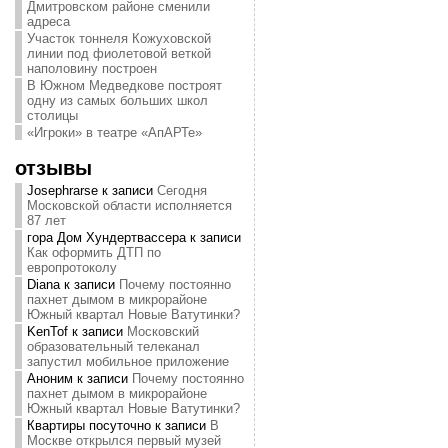
Дмитровском районе сменили
адреса
Участок тоннеля Кожуховской
линии под фиолетовой веткой
наполовину построен
В Южном Медведкове построят
одну из самых больших школ
столицы
«Игроки» в театре «АпАРТе»
отзывы
Josephrarse
к записи
Сегодня
Московской области исполняется
87 лет
гора Дом Хундертвассера
к записи
Как оформить ДТП по
европротоколу
Diana
к записи
Почему постоянно
пахнет дымом в микрорайоне
Южный квартал Новые Ватутинки?
KenTof
к записи
Московский
образовательный телеканал
запустил мобильное приложение
Аноним
к записи
Почему постоянно
пахнет дымом в микрорайоне
Южный квартал Новые Ватутинки?
Квартиры посуточно
к записи
В
Москве открылся первый музей