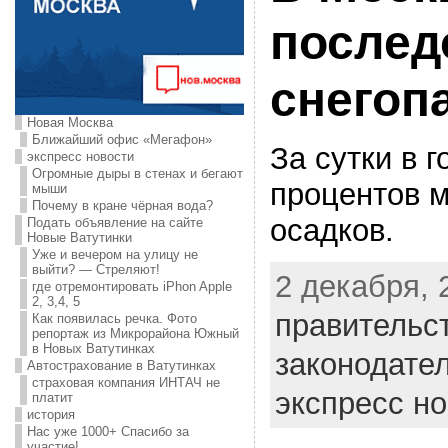
послед
снегоп
Новая Москва
Ближайший офис «Мегафон»
За сутки в 
экспресс новости
Огромные дыры в стенах и бегают
процентов 
мыши
Почему в кране чёрная вода?
осадков.
Подать объявление на сайте
Новые Ватутинки
Уже и вечером на улицу не
выйти? — Стреляют!
2 декабря, 
где отремонтировать iPhon Apple
2, 3,4, 5
правительс
Как появилась речка. Фото
репортаж из Микрорайона Южный
в Новых Ватутинках
законодате
Автострахование в Ватутинках
страховая компания ИНТАЧ не
экспресс н
платит
история
Нас уже 1000+ Спасибо за
участие!