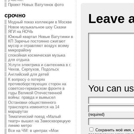
Проект Новых Ватутинок фото
Leave 
срочно
Модный показ коллекции в Москве
Новое музыкальное шоу Сказки
ЯГИ на НОЧЬ
Южный квартал Новые Ватутинки в
КП Заречье постоянно сжигают
мусор и отравляют воздух всему
микрорайону
спокойная космическая музыка
для отдыха
Услуги электрика и сантехника в г.
Чехов, Серпухов, Подольск
Английский для детей
К вопросу о потерях
противоборствующих сторон на
You can u
советско-германском фронте в
годы Великой Отечественной
войны: правда и вымысел
Остановки общественного
транспорта изменятся на 14
маршрутах
(required)
Тематический поезд «Малый
театр» вышел на Замоскворецкую
линию метро
Сохранить моё имя, 
Все на ЧМ: в центрах «Мои