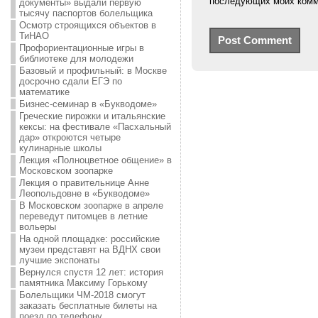
последующих моих комм
документы» выдали первую
тысячу паспортов болельщика
Осмотр строящихся объектов в
ТиНАО
Профориентационные игры в
библиотеке для молодежи
Базовый и профильный: в Москве
досрочно сдали ЕГЭ по
математике
Бизнес-семинар в «Букводоме»
Греческие пирожки и итальянские
кексы: на фестивале «Пасхальный
дар» откроются четыре
кулинарные школы
Лекция «Полноцветное общение» в
Московском зоопарке
Лекция о правительнице Анне
Леопольдовне в «Букводоме»
В Московском зоопарке в апреле
переведут питомцев в летние
вольеры
На одной площадке: российские
музеи представят на ВДНХ свои
лучшие экспонаты
Вернулся спустя 12 лет: история
памятника Максиму Горькому
Болельщики ЧМ-2018 смогут
заказать бесплатные билеты на
поезд по телефону