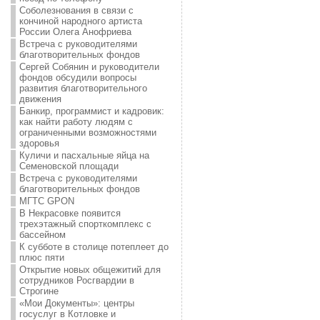
Соболезнования в связи с
кончиной народного артиста
России Олега Анофриева
Встреча с руководителями
благотворительных фондов
Сергей Собянин и руководители
фондов обсудили вопросы
развития благотворительного
движения
Банкир, программист и кадровик:
как найти работу людям с
ограниченными возможностями
здоровья
Куличи и пасхальные яйца на
Семеновской площади
Встреча с руководителями
благотворительных фондов
МГТС GPON
В Некрасовке появится
трехэтажный спорткомплекс с
бассейном
К субботе в столице потеплеет до
плюс пяти
Открытие новых общежитий для
сотрудников Росгвардии в
Строгине
«Мои Документы»: центры
госуслуг в Котловке и