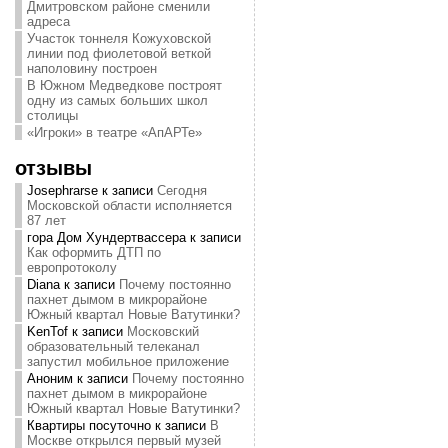
Дмитровском районе сменили
адреса
Участок тоннеля Кожуховской
линии под фиолетовой веткой
наполовину построен
В Южном Медведкове построят
одну из самых больших школ
столицы
«Игроки» в театре «АпАРТе»
отзывы
Josephrarse
к записи
Сегодня
Московской области исполняется
87 лет
гора Дом Хундертвассера
к записи
Как оформить ДТП по
европротоколу
Diana
к записи
Почему постоянно
пахнет дымом в микрорайоне
Южный квартал Новые Ватутинки?
KenTof
к записи
Московский
образовательный телеканал
запустил мобильное приложение
Аноним
к записи
Почему постоянно
пахнет дымом в микрорайоне
Южный квартал Новые Ватутинки?
Квартиры посуточно
к записи
В
Москве открылся первый музей