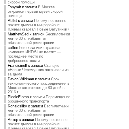
скорой помощи
Tonymit
к записи
В Москве
открылся первый музей скорой
помощи
AblEt
к записи
Почему постоянно
пахнет дымом в микрорайоне
Южный квартал Новые Ватутинки?
MatthewSed
к записи
Беспилотники
легче 30 кг избавят от
обязательной регистрации
coffee here
к записи
страховая
компания ИНТАЧ не платит —
последнее место по
добросовестности
Francisinelf
к записи
Станцию
«Новые Черемушки» закрывали из-
за дыма
Devon Wildman
к записи
Срок
технологического присоединения в
Москве сократится до 80 дней в
2016 г.
PlealeEloma
к записи
Перемещение
брошенного транспорта
Ronaldsilky
к записи
Беспилотники
легче 30 кг избавят от
обязательной регистрации
Автор
к записи
Почему постоянно
пахнет дымом в микрорайоне
Южный квартал Новые Ватутинки?