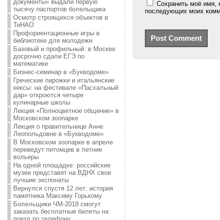
документы» выдали первую
Сохранить моё имя, 
тысячу паспортов болельщика
последующих моих комм
Осмотр строящихся объектов в
ТиНАО
Профориентационные игры в
библиотеке для молодежи
Базовый и профильный: в Москве
досрочно сдали ЕГЭ по
математике
Бизнес-семинар в «Букводоме»
Греческие пирожки и итальянские
кексы: на фестивале «Пасхальный
дар» откроются четыре
кулинарные школы
Лекция «Полноцветное общение» в
Московском зоопарке
Лекция о правительнице Анне
Леопольдовне в «Букводоме»
В Московском зоопарке в апреле
переведут питомцев в летние
вольеры
На одной площадке: российские
музеи представят на ВДНХ свои
лучшие экспонаты
Вернулся спустя 12 лет: история
памятника Максиму Горькому
Болельщики ЧМ-2018 смогут
заказать бесплатные билеты на
поезд по телефону