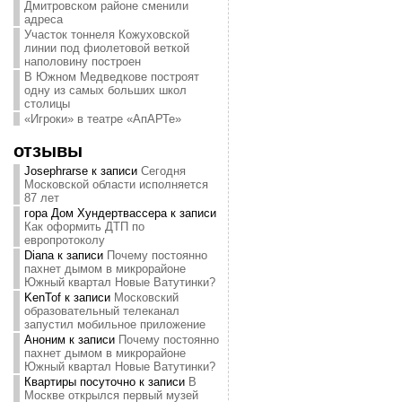
Дмитровском районе сменили
адреса
Участок тоннеля Кожуховской
линии под фиолетовой веткой
наполовину построен
В Южном Медведкове построят
одну из самых больших школ
столицы
«Игроки» в театре «АпАРТе»
отзывы
Josephrarse
к записи
Сегодня
Московской области исполняется
87 лет
гора Дом Хундертвассера
к записи
Как оформить ДТП по
европротоколу
Diana
к записи
Почему постоянно
пахнет дымом в микрорайоне
Южный квартал Новые Ватутинки?
KenTof
к записи
Московский
образовательный телеканал
запустил мобильное приложение
Аноним
к записи
Почему постоянно
пахнет дымом в микрорайоне
Южный квартал Новые Ватутинки?
Квартиры посуточно
к записи
В
Москве открылся первый музей