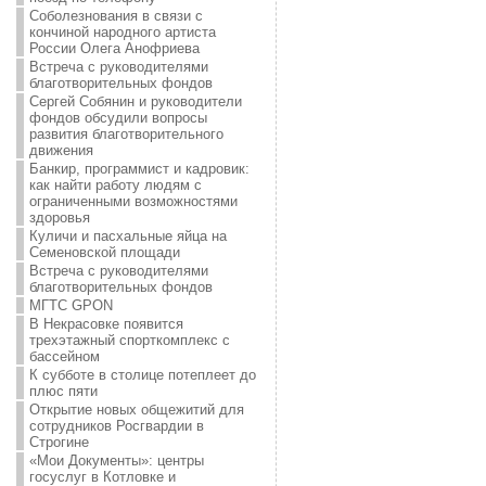
Соболезнования в связи с
кончиной народного артиста
России Олега Анофриева
Встреча с руководителями
благотворительных фондов
Сергей Собянин и руководители
фондов обсудили вопросы
развития благотворительного
движения
Банкир, программист и кадровик:
как найти работу людям с
ограниченными возможностями
здоровья
Куличи и пасхальные яйца на
Семеновской площади
Встреча с руководителями
благотворительных фондов
МГТС GPON
В Некрасовке появится
трехэтажный спорткомплекс с
бассейном
К субботе в столице потеплеет до
плюс пяти
Открытие новых общежитий для
сотрудников Росгвардии в
Строгине
«Мои Документы»: центры
госуслуг в Котловке и