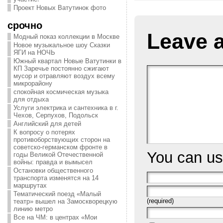
Проект Новых Ватутинок фото
срочно
Leave 
Модный показ коллекции в Москве
Новое музыкальное шоу Сказки
ЯГИ на НОЧЬ
Южный квартал Новые Ватутинки в
КП Заречье постоянно сжигают
мусор и отравляют воздух всему
микрорайону
спокойная космическая музыка
для отдыха
Услуги электрика и сантехника в г.
Чехов, Серпухов, Подольск
Английский для детей
К вопросу о потерях
противоборствующих сторон на
советско-германском фронте в
You can u
годы Великой Отечественной
войны: правда и вымысел
Остановки общественного
транспорта изменятся на 14
маршрутах
Тематический поезд «Малый
(required)
театр» вышел на Замоскворецкую
линию метро
Все на ЧМ: в центрах «Мои