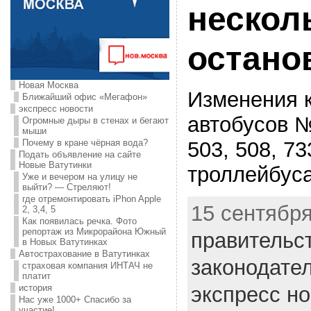
нескол
остано
Новая Москва
Изменения 
Ближайший офис «Мегафон»
экспресс новости
автобусов № 
Огромные дыры в стенах и бегают
мыши
503, 508, 73
Почему в кране чёрная вода?
Подать объявление на сайте
Новые Ватутинки
троллейбус
Уже и вечером на улицу не
выйти? — Стреляют!
где отремонтировать iPhon Apple
15 сентября
2, 3,4, 5
Как появилась речка. Фото
репортаж из Микрорайона Южный
правительс
в Новых Ватутинках
Автострахование в Ватутинках
законодате
страховая компания ИНТАЧ не
платит
экспресс н
история
Нас уже 1000+ Спасибо за
участие!