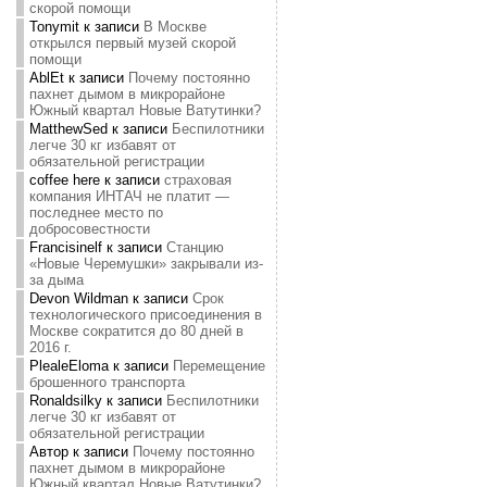
скорой помощи
Tonymit
к записи
В Москве
открылся первый музей скорой
помощи
AblEt
к записи
Почему постоянно
пахнет дымом в микрорайоне
Южный квартал Новые Ватутинки?
MatthewSed
к записи
Беспилотники
легче 30 кг избавят от
обязательной регистрации
coffee here
к записи
страховая
компания ИНТАЧ не платит —
последнее место по
добросовестности
Francisinelf
к записи
Станцию
«Новые Черемушки» закрывали из-
за дыма
Devon Wildman
к записи
Срок
технологического присоединения в
Москве сократится до 80 дней в
2016 г.
PlealeEloma
к записи
Перемещение
брошенного транспорта
Ronaldsilky
к записи
Беспилотники
легче 30 кг избавят от
обязательной регистрации
Автор
к записи
Почему постоянно
пахнет дымом в микрорайоне
Южный квартал Новые Ватутинки?