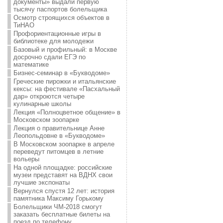
документы» выдали первую
тысячу паспортов болельщика
Осмотр строящихся объектов в
ТиНАО
Профориентационные игры в
библиотеке для молодежи
Базовый и профильный: в Москве
досрочно сдали ЕГЭ по
математике
Бизнес-семинар в «Букводоме»
Греческие пирожки и итальянские
кексы: на фестивале «Пасхальный
дар» откроются четыре
кулинарные школы
Лекция «Полноцветное общение» в
Московском зоопарке
Лекция о правительнице Анне
Леопольдовне в «Букводоме»
В Московском зоопарке в апреле
переведут питомцев в летние
вольеры
На одной площадке: российские
музеи представят на ВДНХ свои
лучшие экспонаты
Вернулся спустя 12 лет: история
памятника Максиму Горькому
Болельщики ЧМ-2018 смогут
заказать бесплатные билеты на
поезд по телефону