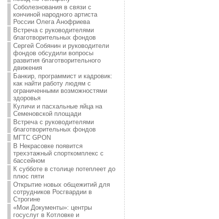
Соболезнования в связи с
кончиной народного артиста
России Олега Анофриева
Встреча с руководителями
благотворительных фондов
Сергей Собянин и руководители
фондов обсудили вопросы
развития благотворительного
движения
Банкир, программист и кадровик:
как найти работу людям с
ограниченными возможностями
здоровья
Куличи и пасхальные яйца на
Семеновской площади
Встреча с руководителями
благотворительных фондов
МГТС GPON
В Некрасовке появится
трехэтажный спорткомплекс с
бассейном
К субботе в столице потеплеет до
плюс пяти
Открытие новых общежитий для
сотрудников Росгвардии в
Строгине
«Мои Документы»: центры
госуслуг в Котловке и