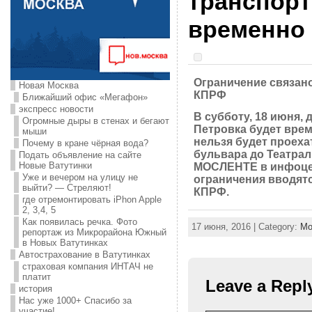
транспорт
временно
Ограничение связано
Новая Москва
КПРФ
Ближайший офис «Мегафон»
экспресс новости
В субботу, 18 июня,
Огромные дыры в стенах и бегают
Петровка будет врем
мыши
нельзя будет проеха
Почему в кране чёрная вода?
бульвара до Театрал
Подать объявление на сайте
Новые Ватутинки
МОСЛЕНТЕ в инфоцен
Уже и вечером на улицу не
ограничения вводят
выйти? — Стреляют!
КПРФ.
где отремонтировать iPhon Apple
2, 3,4, 5
Как появилась речка. Фото
17 июня, 2016 | Category:
Мо
репортаж из Микрорайона Южный
в Новых Ватутинках
Автострахование в Ватутинках
страховая компания ИНТАЧ не
платит
Leave a Repl
история
Нас уже 1000+ Спасибо за
участие!