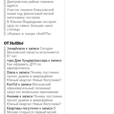
Дмитровском районе сменили
адреса
Участок тоннеля Кожуховской
линии под фиолетовой веткой
наполовину построен
В Южном Медведкове построят
одну из самых больших школ
столицы
«Игроки» в театре «АпАРТе»
отзывы
Josephrarse
к записи
Сегодня
Московской области исполняется
87 лет
гора Дом Хундертвассера
к записи
Как оформить ДТП по
европротоколу
Diana
к записи
Почему постоянно
пахнет дымом в микрорайоне
Южный квартал Новые Ватутинки?
KenTof
к записи
Московский
образовательный телеканал
запустил мобильное приложение
Аноним
к записи
Почему постоянно
пахнет дымом в микрорайоне
Южный квартал Новые Ватутинки?
Квартиры посуточно
к записи
В
Москве открылся первый музей