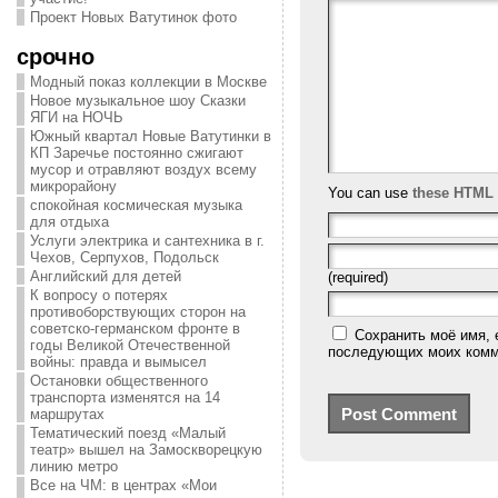
Проект Новых Ватутинок фото
срочно
Модный показ коллекции в Москве
Новое музыкальное шоу Сказки
ЯГИ на НОЧЬ
Южный квартал Новые Ватутинки в
КП Заречье постоянно сжигают
мусор и отравляют воздух всему
микрорайону
You can use
these HTML 
спокойная космическая музыка
для отдыха
Услуги электрика и сантехника в г.
Чехов, Серпухов, Подольск
Английский для детей
(required)
К вопросу о потерях
противоборствующих сторон на
советско-германском фронте в
Сохранить моё имя, 
годы Великой Отечественной
последующих моих комм
войны: правда и вымысел
Остановки общественного
транспорта изменятся на 14
маршрутах
Тематический поезд «Малый
театр» вышел на Замоскворецкую
линию метро
Все на ЧМ: в центрах «Мои