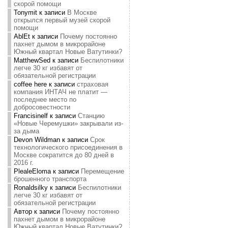
скорой помощи
Tonymit
к записи
В Москве
открылся первый музей скорой
помощи
AblEt
к записи
Почему постоянно
пахнет дымом в микрорайоне
Южный квартал Новые Ватутинки?
MatthewSed
к записи
Беспилотники
легче 30 кг избавят от
обязательной регистрации
coffee here
к записи
страховая
компания ИНТАЧ не платит —
последнее место по
добросовестности
Francisinelf
к записи
Станцию
«Новые Черемушки» закрывали из-
за дыма
Devon Wildman
к записи
Срок
технологического присоединения в
Москве сократится до 80 дней в
2016 г.
PlealeEloma
к записи
Перемещение
брошенного транспорта
Ronaldsilky
к записи
Беспилотники
легче 30 кг избавят от
обязательной регистрации
Автор
к записи
Почему постоянно
пахнет дымом в микрорайоне
Южный квартал Новые Ватутинки?