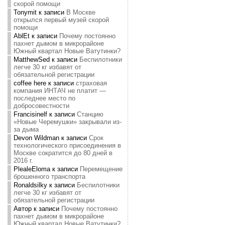
скорой помощи
Tonymit
к записи
В Москве
открылся первый музей скорой
помощи
AblEt
к записи
Почему постоянно
пахнет дымом в микрорайоне
Южный квартал Новые Ватутинки?
MatthewSed
к записи
Беспилотники
легче 30 кг избавят от
обязательной регистрации
coffee here
к записи
страховая
компания ИНТАЧ не платит —
последнее место по
добросовестности
Francisinelf
к записи
Станцию
«Новые Черемушки» закрывали из-
за дыма
Devon Wildman
к записи
Срок
технологического присоединения в
Москве сократится до 80 дней в
2016 г.
PlealeEloma
к записи
Перемещение
брошенного транспорта
Ronaldsilky
к записи
Беспилотники
легче 30 кг избавят от
обязательной регистрации
Автор
к записи
Почему постоянно
пахнет дымом в микрорайоне
Южный квартал Новые Ватутинки?