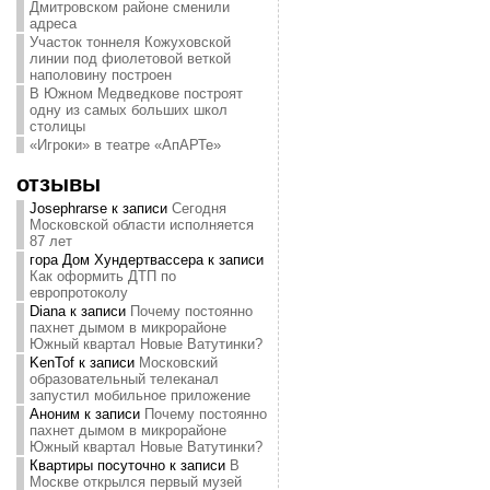
Дмитровском районе сменили
адреса
Участок тоннеля Кожуховской
линии под фиолетовой веткой
наполовину построен
В Южном Медведкове построят
одну из самых больших школ
столицы
«Игроки» в театре «АпАРТе»
отзывы
Josephrarse
к записи
Сегодня
Московской области исполняется
87 лет
гора Дом Хундертвассера
к записи
Как оформить ДТП по
европротоколу
Diana
к записи
Почему постоянно
пахнет дымом в микрорайоне
Южный квартал Новые Ватутинки?
KenTof
к записи
Московский
образовательный телеканал
запустил мобильное приложение
Аноним
к записи
Почему постоянно
пахнет дымом в микрорайоне
Южный квартал Новые Ватутинки?
Квартиры посуточно
к записи
В
Москве открылся первый музей