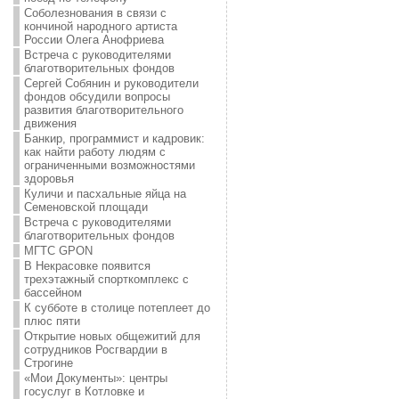
Соболезнования в связи с
кончиной народного артиста
России Олега Анофриева
Встреча с руководителями
благотворительных фондов
Сергей Собянин и руководители
фондов обсудили вопросы
развития благотворительного
движения
Банкир, программист и кадровик:
как найти работу людям с
ограниченными возможностями
здоровья
Куличи и пасхальные яйца на
Семеновской площади
Встреча с руководителями
благотворительных фондов
МГТС GPON
В Некрасовке появится
трехэтажный спорткомплекс с
бассейном
К субботе в столице потеплеет до
плюс пяти
Открытие новых общежитий для
сотрудников Росгвардии в
Строгине
«Мои Документы»: центры
госуслуг в Котловке и