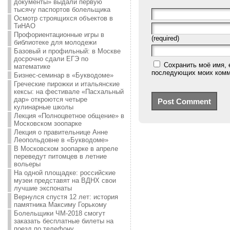
документы» выдали первую
тысячу паспортов болельщика
Осмотр строящихся объектов в
ТиНАО
Профориентационные игры в
(required)
библиотеке для молодежи
Базовый и профильный: в Москве
досрочно сдали ЕГЭ по
Сохранить моё имя, 
математике
последующих моих комм
Бизнес-семинар в «Букводоме»
Греческие пирожки и итальянские
кексы: на фестивале «Пасхальный
дар» откроются четыре
кулинарные школы
Лекция «Полноцветное общение» в
Московском зоопарке
Лекция о правительнице Анне
Леопольдовне в «Букводоме»
В Московском зоопарке в апреле
переведут питомцев в летние
вольеры
На одной площадке: российские
музеи представят на ВДНХ свои
лучшие экспонаты
Вернулся спустя 12 лет: история
памятника Максиму Горькому
Болельщики ЧМ-2018 смогут
заказать бесплатные билеты на
поезд по телефону