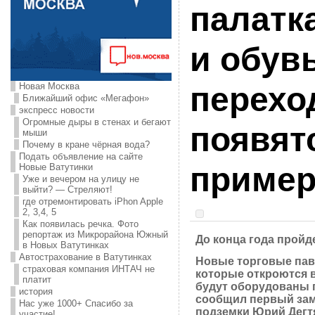
палатк
и обув
Новая Москва
перехо
Ближайший офис «Мегафон»
экспресс новости
Огромные дыры в стенах и бегают
появят
мыши
Почему в кране чёрная вода?
Подать объявление на сайте
приме
Новые Ватутинки
Уже и вечером на улицу не
выйти? — Стреляют!
где отремонтировать iPhon Apple
2, 3,4, 5
Как появилась речка. Фото
репортаж из Микрорайона Южный
До конца года пройд
в Новых Ватутинках
Автострахование в Ватутинках
Новые торговые пав
страховая компания ИНТАЧ не
которые откроются в
платит
будут оборудованы 
история
сообщил первый зам
Нас уже 1000+ Спасибо за
подземки Юрий Дегт
участие!