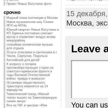
Проект Новых Ватутинок фото
срочно
15 декабря,
Модный показ коллекции в Москве
Москва,
экс
Новое музыкальное шоу Сказки
ЯГИ на НОЧЬ
Южный квартал Новые Ватутинки в
КП Заречье постоянно сжигают
мусор и отравляют воздух всему
микрорайону
спокойная космическая музыка
Leave 
для отдыха
Услуги электрика и сантехника в г.
Чехов, Серпухов, Подольск
Английский для детей
К вопросу о потерях
противоборствующих сторон на
советско-германском фронте в
годы Великой Отечественной
войны: правда и вымысел
Остановки общественного
транспорта изменятся на 14
маршрутах
Тематический поезд «Малый
театр» вышел на Замоскворецкую
линию метро
You can u
Все на ЧМ: в центрах «Мои