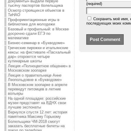
документы» выдали первую
(required)
тысячу паспортов болельщика
Осмотр строящихся объектов в
ТиНАО
Сохранить моё имя, 
Профориентационные игры в
последующих моих комм
библиотеке для молодежи
Базовый и профильный: в Москве
досрочно сдали ЕГЭ по
математике
Бизнес-семинар в «Букводоме»
Греческие пирожки и итальянские
кексы: на фестивале «Пасхальный
дар» откроются четыре
кулинарные школы
Лекция «Полноцветное общение» в
Московском зоопарке
Лекция о правительнице Анне
Леопольдовне в «Букводоме»
В Московском зоопарке в апреле
переведут питомцев в летние
вольеры
На одной площадке: российские
музеи представят на ВДНХ свои
лучшие экспонаты
Вернулся спустя 12 лет: история
памятника Максиму Горькому
Болельщики ЧМ-2018 смогут
заказать бесплатные билеты на
поезд по телефону