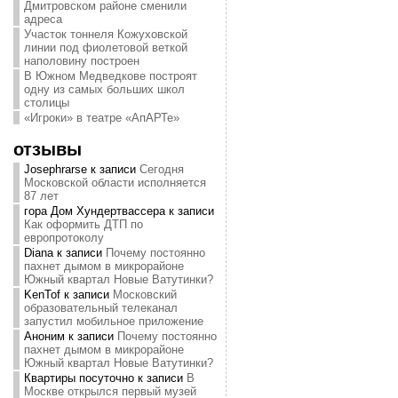
Дмитровском районе сменили
адреса
Участок тоннеля Кожуховской
линии под фиолетовой веткой
наполовину построен
В Южном Медведкове построят
одну из самых больших школ
столицы
«Игроки» в театре «АпАРТе»
отзывы
Josephrarse
к записи
Сегодня
Московской области исполняется
87 лет
гора Дом Хундертвассера
к записи
Как оформить ДТП по
европротоколу
Diana
к записи
Почему постоянно
пахнет дымом в микрорайоне
Южный квартал Новые Ватутинки?
KenTof
к записи
Московский
образовательный телеканал
запустил мобильное приложение
Аноним
к записи
Почему постоянно
пахнет дымом в микрорайоне
Южный квартал Новые Ватутинки?
Квартиры посуточно
к записи
В
Москве открылся первый музей