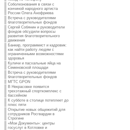
Соболезнования в связи с
кончиной народного артиста
России Олега Анофриева
Встреча с руководителями
благотворительных фондов
Сергей Собянин и руководители
фондов обсудили вопросы
развития благотворительного
движения
Банкир, программист и кадровик:
как найти работу людям с
ограниченными возможностями
здоровья
Куличи и пасхальные яйца на
Семеновской площади
Встреча с руководителями
благотворительных фондов
МГТС GPON
В Некрасовке появится
трехэтажный спорткомплекс с
бассейном
К субботе в столице потеплеет до
плюс пяти
Открытие новых общежитий для
сотрудников Росгвардии в
Строгине
«Мои Документы»: центры
госуслуг в Котловке и