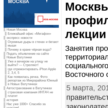
Москвы
профил
Новая Москва
лекции
Ближайший офис «Мегафон»
экспресс новости
Огромные дыры в стенах и бегают
мыши
Занятия про
Почему в кране чёрная вода?
Подать объявление на сайте
территориа
Новые Ватутинки
Уже и вечером на улицу не
социальног
выйти? — Стреляют!
где отремонтировать iPhon Apple
Восточного 
2, 3,4, 5
Как появилась речка. Фото
репортаж из Микрорайона Южный
в Новых Ватутинках
5 марта, 201
Автострахование в Ватутинках
страховая компания ИНТАЧ не
правительс
платит
история
Нас уже 1000+ Спасибо за
законодате
участие!