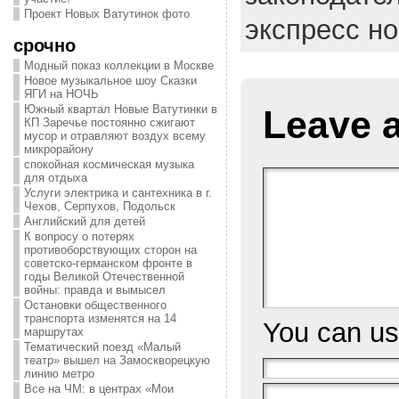
Проект Новых Ватутинок фото
экспресс н
срочно
Модный показ коллекции в Москве
Новое музыкальное шоу Сказки
ЯГИ на НОЧЬ
Южный квартал Новые Ватутинки в
Leave 
КП Заречье постоянно сжигают
мусор и отравляют воздух всему
микрорайону
спокойная космическая музыка
для отдыха
Услуги электрика и сантехника в г.
Чехов, Серпухов, Подольск
Английский для детей
К вопросу о потерях
противоборствующих сторон на
советско-германском фронте в
годы Великой Отечественной
войны: правда и вымысел
Остановки общественного
транспорта изменятся на 14
You can u
маршрутах
Тематический поезд «Малый
театр» вышел на Замоскворецкую
линию метро
Все на ЧМ: в центрах «Мои