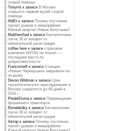
скорой помощи
Tonymit
к записи
В Москве
открылся первый музей скорой
помощи
AblEt
к записи
Почему постоянно
пахнет дымом в микрорайоне
Южный квартал Новые Ватутинки?
MatthewSed
к записи
Беспилотники
легче 30 кг избавят от
обязательной регистрации
coffee here
к записи
страховая
компания ИНТАЧ не платит —
последнее место по
добросовестности
Francisinelf
к записи
Станцию
«Новые Черемушки» закрывали из-
за дыма
Devon Wildman
к записи
Срок
технологического присоединения в
Москве сократится до 80 дней в
2016 г.
PlealeEloma
к записи
Перемещение
брошенного транспорта
Ronaldsilky
к записи
Беспилотники
легче 30 кг избавят от
обязательной регистрации
Автор
к записи
Почему постоянно
пахнет дымом в микрорайоне
Южный квартал Новые Ватутинки?