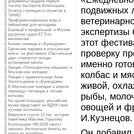
документы» выдали первую
тысячу паспортов болельщика
подвижных 
Осмотр строящихся объектов в
ТиНАО
ветеринарн
Профориентационные игры в
библиотеке для молодежи
экспертизы 
Базовый и профильный: в Москве
досрочно сдали ЕГЭ по
математике
этот фестив
Бизнес-семинар в «Букводоме»
Греческие пирожки и итальянские
проверку пр
кексы: на фестивале «Пасхальный
дар» откроются четыре
именно гото
кулинарные школы
Лекция «Полноцветное общение» в
Московском зоопарке
колбас и мя
Лекция о правительнице Анне
Леопольдовне в «Букводоме»
живой, охл
В Московском зоопарке в апреле
переведут питомцев в летние
рыбы, молоч
вольеры
На одной площадке: российские
овощей и фр
музеи представят на ВДНХ свои
лучшие экспонаты
Вернулся спустя 12 лет: история
И.Кузнецов.
памятника Максиму Горькому
Болельщики ЧМ-2018 смогут
заказать бесплатные билеты на
Он добавил,
поезд по телефону