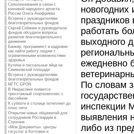
Соболезнования в связи с
новогодних 
кончиной народного артиста
России Олега Анофриева
праздников 
Встреча с руководителями
благотворительных фондов
Сергей Собянин и руководители
работать бо
фондов обсудили вопросы
развития благотворительного
выходного д
движения
Банкир, программист и кадровик:
региональны
как найти работу людям с
ограниченными возможностями
здоровья
ежедневно б
Куличи и пасхальные яйца на
Семеновской площади
ветеринарн
Встреча с руководителями
благотворительных фондов
По словам 
МГТС GPON
В Некрасовке появится
государстве
трехэтажный спорткомплекс с
бассейном
К субботе в столице потеплеет до
инспекции М
плюс пяти
Открытие новых общежитий для
выявления н
сотрудников Росгвардии в
Строгине
либо из пре
«Мои Документы»: центры
госуслуг в Котловке и