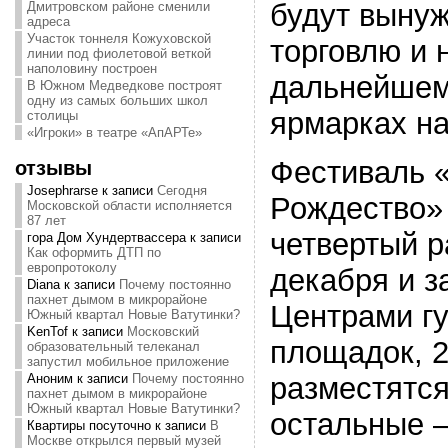
будут выну
Дмитровском районе сменили
адреса
Участок тоннеля Кожуховской
торговлю и 
линии под фиолетовой веткой
наполовину построен
дальнейшем
В Южном Медведкове построят
одну из самых больших школ
ярмарках на
столицы
«Игроки» в театре «АпАРТе»
Фестиваль 
отзывы
Josephrarse
к записи
Сегодня
Рождество» 
Московской области исполняется
87 лет
четвертый р
гора Дом Хундертвассера
к записи
Как оформить ДТП по
европротоколу
декабря и з
Diana
к записи
Почему постоянно
пахнет дымом в микрорайоне
Центрами гу
Южный квартал Новые Ватутинки?
KenTof
к записи
Московский
площадок, 2
образовательный телеканал
запустил мобильное приложение
разместятся
Аноним
к записи
Почему постоянно
пахнет дымом в микрорайоне
Южный квартал Новые Ватутинки?
остальные —
Квартиры посуточно
к записи
В
Москве открылся первый музей