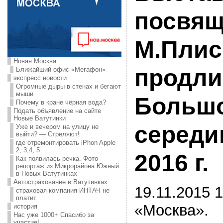
посвящ
М.Плис
Новая Москва
продли
Ближайший офис «Мегафон»
экспресс новости
Огромные дыры в стенах и бегают
мыши
Большо
Почему в кране чёрная вода?
Подать объявление на сайте
Новые Ватутинки
середи
Уже и вечером на улицу не
выйти? — Стреляют!
где отремонтировать iPhon Apple
2, 3,4, 5
2016 г.
Как появилась речка. Фото
репортаж из Микрорайона Южный
в Новых Ватутинках
Автострахование в Ватутинках
19.11.2015 1
страховая компания ИНТАЧ не
платит
«Москва».
история
Нас уже 1000+ Спасибо за
участие!