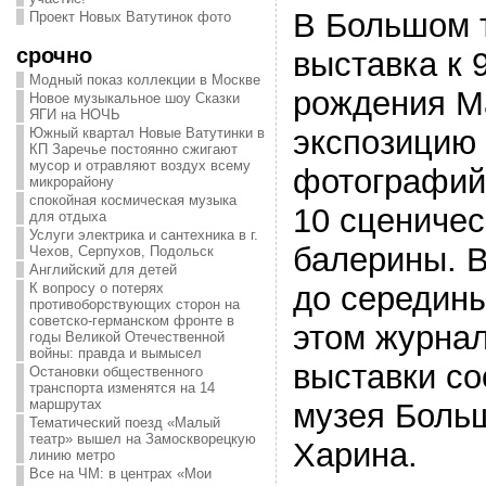
В Большом 
Проект Новых Ватутинок фото
срочно
выставка к 
Модный показ коллекции в Москве
рождения М
Новое музыкальное шоу Сказки
ЯГИ на НОЧЬ
экспозицию
Южный квартал Новые Ватутинки в
КП Заречье постоянно сжигают
мусор и отравляют воздух всему
фотографий 
микрорайону
спокойная космическая музыка
10 сценичес
для отдыха
Услуги электрика и сантехника в г.
балерины. 
Чехов, Серпухов, Подольск
Английский для детей
до середины
К вопросу о потерях
противоборствующих сторон на
советско-германском фронте в
этом журнал
годы Великой Отечественной
войны: правда и вымысел
выставки с
Остановки общественного
транспорта изменятся на 14
маршрутах
музея Больш
Тематический поезд «Малый
театр» вышел на Замоскворецкую
Харина.
линию метро
Все на ЧМ: в центрах «Мои