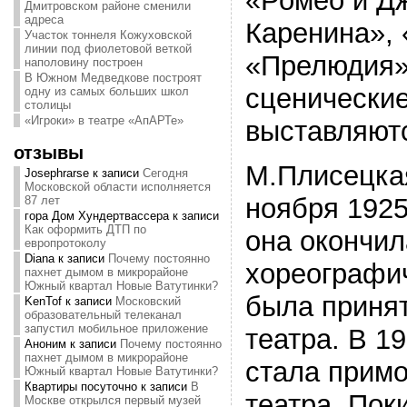
«Ромео и Дж
Дмитровском районе сменили
адреса
Каренина», 
Участок тоннеля Кожуховской
линии под фиолетовой веткой
«Прелюдия»
наполовину построен
В Южном Медведкове построят
сценически
одну из самых больших школ
столицы
«Игроки» в театре «АпАРТе»
выставляют
отзывы
М.Плисецка
Josephrarse
к записи
Сегодня
Московской области исполняется
ноября 1925 
87 лет
гора Дом Хундертвассера
к записи
Как оформить ДТП по
она окончил
европротоколу
Diana
к записи
Почему постоянно
хореографи
пахнет дымом в микрорайоне
Южный квартал Новые Ватутинки?
была принят
KenTof
к записи
Московский
образовательный телеканал
запустил мобильное приложение
театра. В 1
Аноним
к записи
Почему постоянно
пахнет дымом в микрорайоне
стала примо
Южный квартал Новые Ватутинки?
Квартиры посуточно
к записи
В
театра. Пок
Москве открылся первый музей