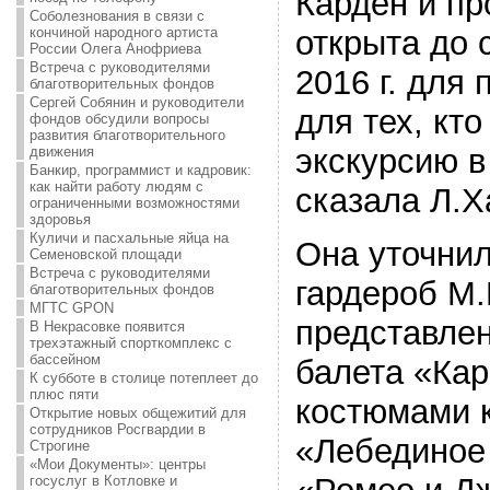
Карден и пр
Соболезнования в связи с
кончиной народного артиста
открыта до 
России Олега Анофриева
Встреча с руководителями
2016 г. для 
благотворительных фондов
Сергей Собянин и руководители
для тех, кто
фондов обсудили вопросы
развития благотворительного
экскурсию в
движения
Банкир, программист и кадровик:
как найти работу людям с
сказала Л.Х
ограниченными возможностями
здоровья
Куличи и пасхальные яйца на
Она уточнил
Семеновской площади
Встреча с руководителями
гардероб М
благотворительных фондов
МГТС GPON
представле
В Некрасовке появится
трехэтажный спорткомплекс с
бассейном
балета «Кар
К субботе в столице потеплеет до
плюс пяти
костюмами 
Открытие новых общежитий для
сотрудников Росгвардии в
«Лебединое 
Строгине
«Мои Документы»: центры
госуслуг в Котловке и