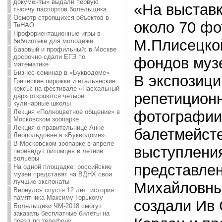
документы» выдали первую
«На выстав
тысячу паспортов болельщика
Осмотр строящихся объектов в
около 70 ф
ТиНАО
Профориентационные игры в
М.Плисецкой
библиотеке для молодежи
Базовый и профильный: в Москве
досрочно сдали ЕГЭ по
фондов музе
математике
Бизнес-семинар в «Букводоме»
В экспозици
Греческие пирожки и итальянские
кексы: на фестивале «Пасхальный
репетицион
дар» откроются четыре
кулинарные школы
Лекция «Полноцветное общение» в
фотографии
Московском зоопарке
Лекция о правительнице Анне
балетмейст
Леопольдовне в «Букводоме»
В Московском зоопарке в апреле
выступления
переведут питомцев в летние
вольеры
представле
На одной площадке: российские
музеи представят на ВДНХ свои
лучшие экспонаты
Михайловны
Вернулся спустя 12 лет: история
памятника Максиму Горькому
создали Ив 
Болельщики ЧМ-2018 смогут
заказать бесплатные билеты на
поезд по телефону