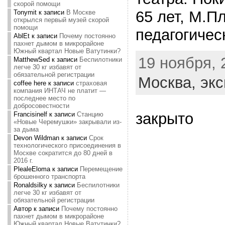
скорой помощи
65 лет, М.П
Tonymit
к записи
В Москве
открылся первый музей скорой
помощи
педагогичес
AblEt
к записи
Почему постоянно
пахнет дымом в микрорайоне
Южный квартал Новые Ватутинки?
19 ноября, 
MatthewSed
к записи
Беспилотники
легче 30 кг избавят от
обязательной регистрации
Москва,
экс
coffee here
к записи
страховая
компания ИНТАЧ не платит —
последнее место по
добросовестности
закрыто
Francisinelf
к записи
Станцию
«Новые Черемушки» закрывали из-
за дыма
Devon Wildman
к записи
Срок
технологического присоединения в
Москве сократится до 80 дней в
2016 г.
PlealeEloma
к записи
Перемещение
брошенного транспорта
Ronaldsilky
к записи
Беспилотники
легче 30 кг избавят от
обязательной регистрации
Автор
к записи
Почему постоянно
пахнет дымом в микрорайоне
Южный квартал Новые Ватутинки?