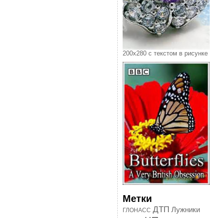
200х280 с текстом в рисунке
Метки
ДТП
Лужники
ГЛОНАСС