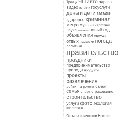
ЧП
авто
адреса
Троицк
госуслуги
видео
встречи
дети
деньги
загадки
криминал
здоровье
метро
музыка
наркотики
наука
новый год
новинки
объявления
одежда
погода
отдых
парковки
политика
правительств
праздники
предпринимательство
природа
продукты
проекты
развлечения
рейтинги
салют
ремонт
семья
спорт
страхование
строительство
фото
экология
услуги
энергетика
Отзывы о качестве Нестле: