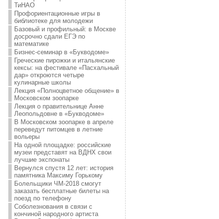
ТиНАО
Профориентационные игры в
библиотеке для молодежи
Базовый и профильный: в Москве
досрочно сдали ЕГЭ по
математике
Бизнес-семинар в «Букводоме»
Греческие пирожки и итальянские
кексы: на фестивале «Пасхальный
дар» откроются четыре
кулинарные школы
Лекция «Полноцветное общение» в
Московском зоопарке
Лекция о правительнице Анне
Леопольдовне в «Букводоме»
В Московском зоопарке в апреле
переведут питомцев в летние
вольеры
На одной площадке: российские
музеи представят на ВДНХ свои
лучшие экспонаты
Вернулся спустя 12 лет: история
памятника Максиму Горькому
Болельщики ЧМ-2018 смогут
заказать бесплатные билеты на
поезд по телефону
Соболезнования в связи с
кончиной народного артиста