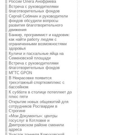
России Олега Анофриева
Встреча с руководителями
благотворительных фондов
Сергей Собянин и руководители
фондов обсудили вопросы
развития благотворительного
движения
Банкир, программист и кадровик:
как найти работу людям с
ограниченными возможностями
здоровья
Куличи и пасхальные яйца на
Семеновской площади
Встреча с руководителями
благотворительных фондов
МГТС GPON
В Некрасовке появится
трехэтажный спорткомплекс с
бассейном
К субботе в столице потеплеет до
плюс пяти
Открытие новых общежитий для
сотрудников Росгвардии в
Строгине
«Мои Документы»: центры
госуслуг в Котловке и
Дмитровском районе сменили
адреса
Участок тоннеля Кожуховской