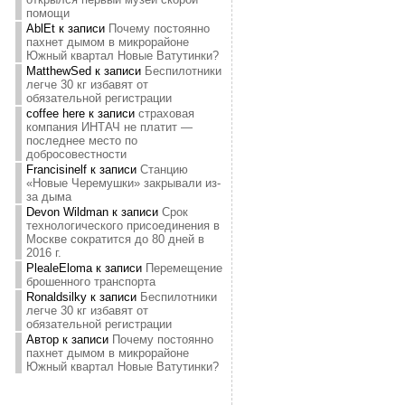
помощи
AblEt
к записи
Почему постоянно
пахнет дымом в микрорайоне
Южный квартал Новые Ватутинки?
MatthewSed
к записи
Беспилотники
легче 30 кг избавят от
обязательной регистрации
coffee here
к записи
страховая
компания ИНТАЧ не платит —
последнее место по
добросовестности
Francisinelf
к записи
Станцию
«Новые Черемушки» закрывали из-
за дыма
Devon Wildman
к записи
Срок
технологического присоединения в
Москве сократится до 80 дней в
2016 г.
PlealeEloma
к записи
Перемещение
брошенного транспорта
Ronaldsilky
к записи
Беспилотники
легче 30 кг избавят от
обязательной регистрации
Автор
к записи
Почему постоянно
пахнет дымом в микрорайоне
Южный квартал Новые Ватутинки?