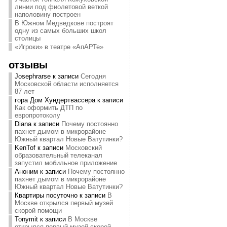
линии под фиолетовой веткой
наполовину построен
В Южном Медведкове построят
одну из самых больших школ
столицы
«Игроки» в театре «АпАРТе»
отзывы
Josephrarse
к записи
Сегодня
Московской области исполняется
87 лет
гора Дом Хундертвассера
к записи
Как оформить ДТП по
европротоколу
Diana
к записи
Почему постоянно
пахнет дымом в микрорайоне
Южный квартал Новые Ватутинки?
KenTof
к записи
Московский
образовательный телеканал
запустил мобильное приложение
Аноним
к записи
Почему постоянно
пахнет дымом в микрорайоне
Южный квартал Новые Ватутинки?
Квартиры посуточно
к записи
В
Москве открылся первый музей
скорой помощи
Tonymit
к записи
В Москве
открылся первый музей скорой