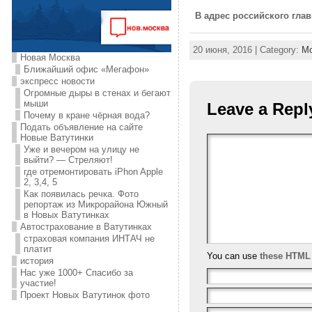
В адрес российского гла
20 июня, 2016 | Category:
Мо
Новая Москва
Ближайший офис «Мегафон»
экспресс новости
Огромные дыры в стенах и бегают
мыши
Leave a Repl
Почему в кране чёрная вода?
Подать объявление на сайте
Новые Ватутинки
Уже и вечером на улицу не
выйти? — Стреляют!
где отремонтировать iPhon Apple
2, 3,4, 5
Как появилась речка. Фото
репортаж из Микрорайона Южный
в Новых Ватутинках
Автострахование в Ватутинках
страховая компания ИНТАЧ не
платит
You can use
these HTML
история
Нас уже 1000+ Спасибо за
участие!
Проект Новых Ватутинок фото