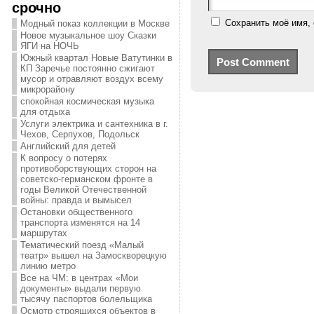
срочно
Сохранить моё имя, 
Модный показ коллекции в Москве
Новое музыкальное шоу Сказки
ЯГИ на НОЧЬ
Южный квартал Новые Ватутинки в
КП Заречье постоянно сжигают
мусор и отравляют воздух всему
микрорайону
спокойная космическая музыка
для отдыха
Услуги электрика и сантехника в г.
Чехов, Серпухов, Подольск
Английский для детей
К вопросу о потерях
противоборствующих сторон на
советско-германском фронте в
годы Великой Отечественной
войны: правда и вымысел
Остановки общественного
транспорта изменятся на 14
маршрутах
Тематический поезд «Малый
театр» вышел на Замоскворецкую
линию метро
Все на ЧМ: в центрах «Мои
документы» выдали первую
тысячу паспортов болельщика
Осмотр строящихся объектов в