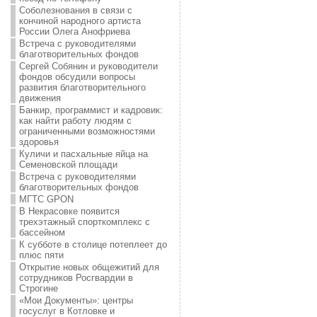
Соболезнования в связи с
кончиной народного артиста
России Олега Анофриева
Встреча с руководителями
благотворительных фондов
Сергей Собянин и руководители
фондов обсудили вопросы
развития благотворительного
движения
Банкир, программист и кадровик:
как найти работу людям с
ограниченными возможностями
здоровья
Куличи и пасхальные яйца на
Семеновской площади
Встреча с руководителями
благотворительных фондов
МГТС GPON
В Некрасовке появится
трехэтажный спорткомплекс с
бассейном
К субботе в столице потеплеет до
плюс пяти
Открытие новых общежитий для
сотрудников Росгвардии в
Строгине
«Мои Документы»: центры
госуслуг в Котловке и