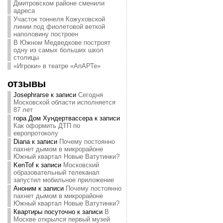
Дмитровском районе сменили
адреса
Участок тоннеля Кожуховской
линии под фиолетовой веткой
наполовину построен
В Южном Медведкове построят
одну из самых больших школ
столицы
«Игроки» в театре «АпАРТе»
отзывы
Josephrarse
к записи
Сегодня
Московской области исполняется
87 лет
гора Дом Хундертвассера
к записи
Как оформить ДТП по
европротоколу
Diana
к записи
Почему постоянно
пахнет дымом в микрорайоне
Южный квартал Новые Ватутинки?
KenTof
к записи
Московский
образовательный телеканал
запустил мобильное приложение
Аноним
к записи
Почему постоянно
пахнет дымом в микрорайоне
Южный квартал Новые Ватутинки?
Квартиры посуточно
к записи
В
Москве открылся первый музей