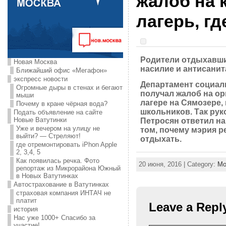
жалоб на 
лагерь, гд
Родители отдыхавши
Новая Москва
насилие и антисани
Ближайший офис «Мегафон»
экспресс новости
Департамент социал
Огромные дыры в стенах и бегают
получал жалоб на о
мыши
лагере на Сямозере,
Почему в кране чёрная вода?
школьников. Так ру
Подать объявление на сайте
Новые Ватутинки
Петросян ответил на
Уже и вечером на улицу не
том, почему мэрия р
выйти? — Стреляют!
отдыхать.
где отремонтировать iPhon Apple
2, 3,4, 5
Как появилась речка. Фото
20 июня, 2016 | Category:
Мо
репортаж из Микрорайона Южный
в Новых Ватутинках
Автострахование в Ватутинках
страховая компания ИНТАЧ не
платит
Leave a Repl
история
Нас уже 1000+ Спасибо за
участие!