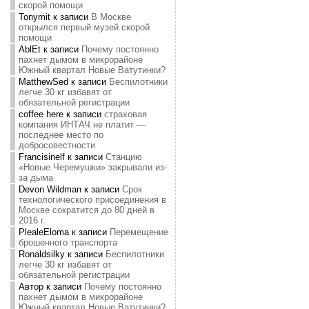
скорой помощи
Tonymit
к записи
В Москве
открылся первый музей скорой
помощи
AblEt
к записи
Почему постоянно
пахнет дымом в микрорайоне
Южный квартал Новые Ватутинки?
MatthewSed
к записи
Беспилотники
легче 30 кг избавят от
обязательной регистрации
coffee here
к записи
страховая
компания ИНТАЧ не платит —
последнее место по
добросовестности
Francisinelf
к записи
Станцию
«Новые Черемушки» закрывали из-
за дыма
Devon Wildman
к записи
Срок
технологического присоединения в
Москве сократится до 80 дней в
2016 г.
PlealeEloma
к записи
Перемещение
брошенного транспорта
Ronaldsilky
к записи
Беспилотники
легче 30 кг избавят от
обязательной регистрации
Автор
к записи
Почему постоянно
пахнет дымом в микрорайоне
Южный квартал Новые Ватутинки?