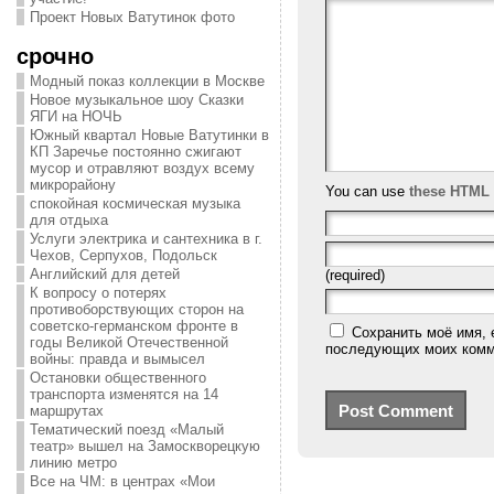
Проект Новых Ватутинок фото
срочно
Модный показ коллекции в Москве
Новое музыкальное шоу Сказки
ЯГИ на НОЧЬ
Южный квартал Новые Ватутинки в
КП Заречье постоянно сжигают
мусор и отравляют воздух всему
микрорайону
You can use
these HTML 
спокойная космическая музыка
для отдыха
Услуги электрика и сантехника в г.
Чехов, Серпухов, Подольск
Английский для детей
(required)
К вопросу о потерях
противоборствующих сторон на
советско-германском фронте в
Сохранить моё имя, 
годы Великой Отечественной
последующих моих комм
войны: правда и вымысел
Остановки общественного
транспорта изменятся на 14
маршрутах
Тематический поезд «Малый
театр» вышел на Замоскворецкую
линию метро
Все на ЧМ: в центрах «Мои