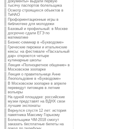
документы» выдали первую
тысячу паспортов болельщика
Осмотр строящихся объектов в
ТиНАО
Профориентационные игры в
библиотеке для молодежи
Базовый и профильный: в Москве
досрочно сдали ЕГЭ по
математике
Бизнес-семинар в «Букводоме»
Греческие пирожки и итальянские
кексы: на фестивале «Пасхальный
дар» откроются четыре
кулинарные школы
Лекция «Полноцветное общение» в
Московском зоопарке
Лекция о правительнице Анне
Леопольдовне в «Букводоме»
В Московском зоопарке в апреле
переведут питомцев в летние
вольеры
На одной площадке: российские
музеи представят на ВДНХ свои
лучшие экспонаты
Вернулся спустя 12 лет: история
памятника Максиму Горькому
Болельщики ЧМ-2018 смогут
заказать бесплатные билеты на
поезд по телефону